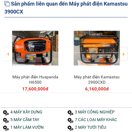
Sản phẩm liên quan đến Máy phát điện Kamastsu
3900CX
Máy phát điện Huspanda
Máy phát điện Huspanda
Thêm vào giỏ
Thêm vào giỏ
HD13000S
H6600
113,850,000đ
12,650,000đ
4 MÁY XÂY DỰNG
3 MÁY CÔNG NGHIỆP
5 MÁY CẦM TAY
7 CÁC LOẠI MÁY KHÁC
1 MÁY LÀM VƯỜN
2 MÁY TƯỚI TIÊU