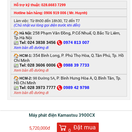
Hỗ trợ kỹ thuật: 028.6683 7299
Hotline bán hàng: 0906 919 006 ( Mr. Huynh)
Làm việc: Từ 8h00 đến 18h30, T2 đến T7
(Chủ nhật vui lòng gọi điện trước khi đến)
258 Phạm Văn Đồng, P.Cổ Nhuế, Q.Bắc Từ Liêm,
Hà Nội:
Tp.Hà Nội
Tel:
024 3838 3456
0
974 813 007
Xem bản đồ đường đi
354 Bình Long, P. Phú Thọ Hòa, Q.Tân Phú, Tp. Hồ
HCM-1:
Chí Minh
Tel:
028 3606 0006
0
988 39 7733
Xem bản đồ đường đi
, P. Bình Hưng Hòa A, Q.Bình Tân, Tp.
HCM-2:
98 Đường 5A
Hồ Chí Minh
Tel:
028 3973 7777
0
989 42 9798
Xem bản đồ đường đi
Máy phát điện Kamastsu 3900CX
Đặt mua
5,720,000đ
0