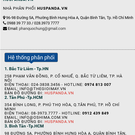
NHÀ PHÂN PHỐI
HUSPANDA.VN
96-98 Đường 5A, Phường Bình Hưng Hòa A, Quận Bình Tân, Tp. Hồ Chí Minh
0988 39 77 33 / 028.3973 7777
Email:
phanquochung@gmail.com
Hệ thống phân phối
1. Bắc Từ Liêm - Tp.HN
258 PHẠM VĂN ĐỒNG, P. CỔ NHUẾ, Q. BẮC TỪ LIÊM, TP. HÀ
NỘI
ĐIỆN THOẠI: 024-3838.3456 - HOTLINE:
0974 813 007
EMAIL: INFO@THEGIOIMAY.VN
BẢN ĐỒ ĐƯỜNG ĐI:
HUSPANDA.VN
2. Tân Phú -Tp.HCM
354 BÌNH LONG, P. PHÚ THỌ HÒA, Q.TÂN PHÚ, TP. HỒ CHÍ
MINH
ĐIỆN THOẠI: 08-3973.7777 - HOTLINE:
0912 439 849
EMAIL: INFO@OSHIMA.COM.VN
BẢN ĐỒ ĐƯỜNG ĐI:
HUSPANDA.VN
3. Bình Tân -Tp.HCM
98 ĐƯỜNG 5A, PHƯỜNG BÌNH HƯNG HÒA A, QUẬN BÌNH TÂN,