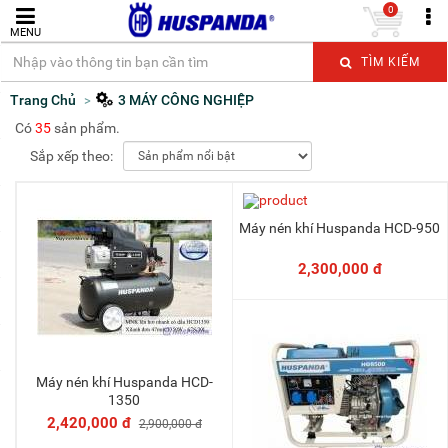
0
MENU
TÌM KIẾM
Trang Chủ
3 MÁY CÔNG NGHIỆP
Có
35
sản phẩm.
Sắp xếp theo:
Máy nén khí Huspanda HCD-950
Thêm vào giỏ
2,300,000 đ
Máy nén khí Huspanda HCD-
Thêm vào giỏ
1350
2,420,000 đ
2,900,000 đ