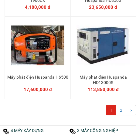
1900CX
Huspanda HD8500
4,180,000 đ
23,650,000 đ
Máy phát điện Huspanda H6500
Máy phát điện Huspanda
Thêm vào giỏ
Thêm vào giỏ
HD13000S
17,600,000 đ
113,850,000 đ
1
2
>
4 MÁY XÂY DỰNG
3 MÁY CÔNG NGHIỆP