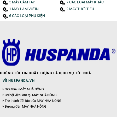
5 MÁY CẦM TAY
7 CÁC LOẠI MÁY KHÁC
1 MÁY LÀM VƯỜN
2 MÁY TƯỚI TIÊU
6 CÁC LOẠI PHỤ KIỆN
CHÚNG TÔI TIN CHẤT LƯỢNG LÀ DỊCH VỤ TỐT NHẤT
VỀ HUSPANDA.VN
Giới thiệu MÁY NHÀ NÔNG
Cơ hội việc làm tại MÁY NHÀ NÔNG
Trở thành đối tác của MÁY NHÀ NÔNG
Đường đến MÁY NHÀ NÔNG