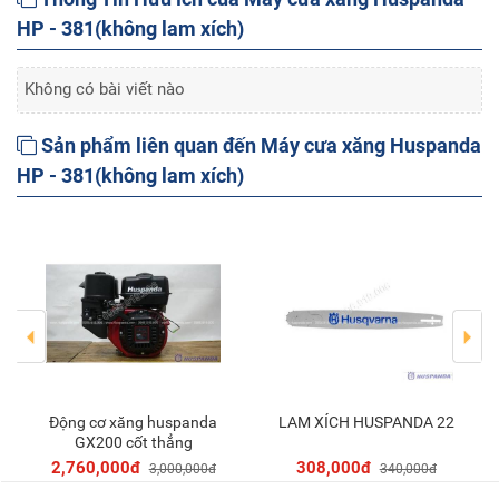
HP - 381(không lam xích)
Không có bài viết nào
Sản phẩm liên quan đến Máy cưa xăng Huspanda
HP - 381(không lam xích)
Động cơ xăng huspanda
LAM XÍCH HUSPANDA 22
Thêm vào giỏ
Thêm vào giỏ
GX200 cốt thẳng
2,760,000đ
308,000đ
3,000,000đ
340,000đ