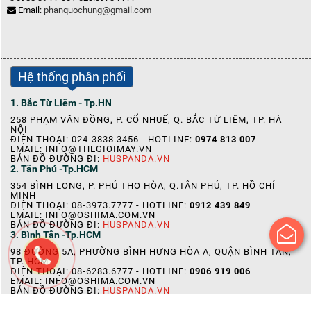
Email:
phanquochung@gmail.com
Hệ thống phân phối
1. Bắc Từ Liêm - Tp.HN
258 PHẠM VĂN ĐỒNG, P. CỔ NHUẾ, Q. BẮC TỪ LIÊM, TP. HÀ
NỘI
ĐIỆN THOẠI: 024-3838.3456 - HOTLINE:
0974 813 007
EMAIL: INFO@THEGIOIMAY.VN
BẢN ĐỒ ĐƯỜNG ĐI:
HUSPANDA.VN
2. Tân Phú -Tp.HCM
354 BÌNH LONG, P. PHÚ THỌ HÒA, Q.TÂN PHÚ, TP. HỒ CHÍ
MINH
ĐIỆN THOẠI: 08-3973.7777 - HOTLINE:
0912 439 849
EMAIL: INFO@OSHIMA.COM.VN
BẢN ĐỒ ĐƯỜNG ĐI:
HUSPANDA.VN
3. Bình Tân -Tp.HCM
98 ĐƯỜNG 5A, PHƯỜNG BÌNH HƯNG HÒA A, QUẬN BÌNH TÂN,
TP. HCM
ĐIỆN THOẠI: 08-6283.6777 - HOTLINE:
0906 919 006
EMAIL: INFO@OSHIMA.COM.VN
BẢN ĐỒ ĐƯỜNG ĐI:
HUSPANDA.VN