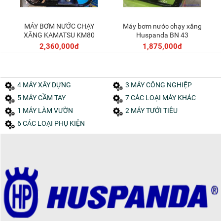
MÁY BƠM NƯỚC CHẠY
Máy bơm nước chạy xăng
Thêm vào giỏ
Thêm vào giỏ
XĂNG KAMATSU KM80
Huspanda BN 43
2,360,000đ
1,875,000đ
4 MÁY XÂY DỰNG
3 MÁY CÔNG NGHIỆP
5 MÁY CẦM TAY
7 CÁC LOẠI MÁY KHÁC
1 MÁY LÀM VƯỜN
2 MÁY TƯỚI TIÊU
6 CÁC LOẠI PHỤ KIỆN