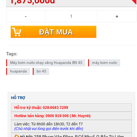
1,875,000đ
ĐẶT MUA
Tags:
Máy bơm nước chạy xăng Huspanda BN 43
máy bơm nước
huspanda
bn 43
HỖ TRỢ
Hỗ trợ kỹ thuật: 028.6683 7299
Hotline bán hàng: 0906 919 006 ( Mr. Huynh)
Làm việc: Từ 8h00 đến 18h30, T2 đến T7
(Chủ nhật vui lòng gọi điện trước khi đến)
258 Phạm Văn Đồng, P.Cổ Nhuế, Q.Bắc Từ Liêm,