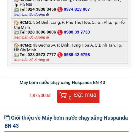
Hà Nội:
Tp.Hà Nội
Tel:
024 3838 3456
0
974 813 007
Xem bản đồ đường đi
354 Bình Long, P. Phú Thọ Hòa, Q.Tân Phú, Tp. Hồ
HCM-1:
Chí Minh
Tel:
028 3606 0006
0
988 39 7733
Xem bản đồ đường đi
, P. Bình Hưng Hòa A, Q.Bình Tân, Tp.
HCM-2:
98 Đường 5A
Hồ Chí Minh
Tel:
028 3973 7777
0
989 42 9798
Xem bản đồ đường đi
Máy bơm nước chạy xăng Huspanda BN 43
Đặt mua
1,875,000đ
0
Giới thiệu về Máy bơm nước chạy xăng Huspanda
BN 43