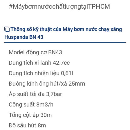
#MáybơmnướcchấtlượngtạiTPHCM
Thông số kỹ thuật của Máy bơm nước chạy xăng
Huspanda BN 43
Model động cơ BN43
Dung tích xi lanh 42.7cc
Dung tích nhiên liệu 0,61l
Đường kính ống hút/xả 25mm
Áp suất tối đa 3,7bar
Công suất 8m3/h
Tổng cột áp 30m
Độ sâu hút 8m