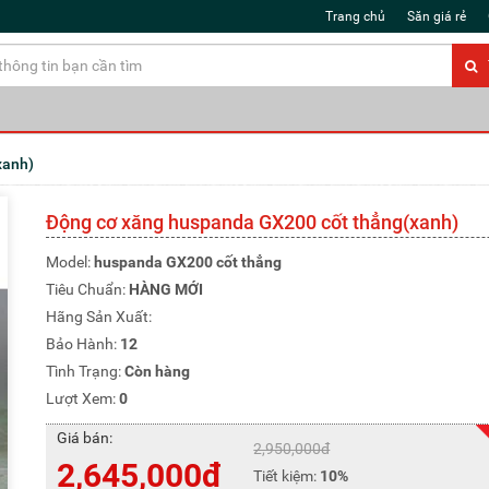
Trang chủ
Săn giá rẻ
xanh)
Động cơ xăng huspanda GX200 cốt thẳng(xanh)
Model:
huspanda GX200 cốt thẳng
Tiêu Chuẩn:
HÀNG MỚI
Hãng Sản Xuất:
Bảo Hành:
12
Tình Trạng:
Còn hàng
Lượt Xem:
0
Giá bán:
2,950,000đ
2,645,000đ
Tiết kiệm:
10%