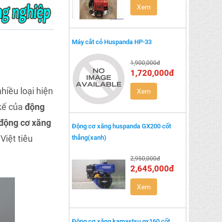
Xem
Máy cắt cỏ Huspanda HP-33
1,900,000đ
1,720,000đ
hiều loại hiện
Xem
 kế của
động
động cơ xăng
Động cơ xăng huspanda GX200 cốt
iệt tiêu
thẳng(xanh)
2,950,000đ
2,645,000đ
Xem
Động cơ xăng kamastsu gx160 cốt