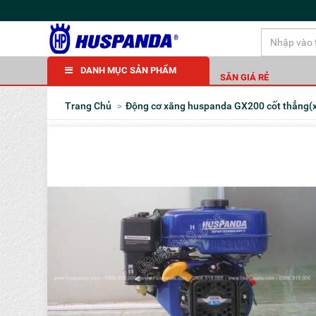
DANH MỤC SẢN PHẨM
SĂN GIÁ RẺ
Trang Chủ
Động cơ xăng huspanda GX200 cốt thẳng(