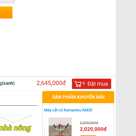
2,645,000đ
g(xanh)
Đặt mua
0
SẢN PHẨM KHUYẾN MÃI
Máy cắt cỏ Kamastsu KM35
2,300,000đ
2,020,000đ