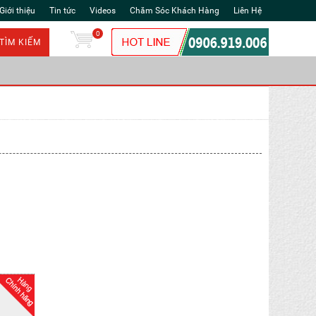
Giới thiệu
Tin tức
Videos
Chăm Sóc Khách Hàng
Liên Hệ
0
TÌM KIẾM