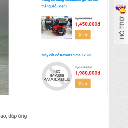
thẳng(đỏ - đen)
1,850,000đ
1,450,000đ
Xem
Máy cắt cỏ Kawarzhima KZ-33
2,200,000đ
1,980,000đ
Xem
cao, đáp ứng