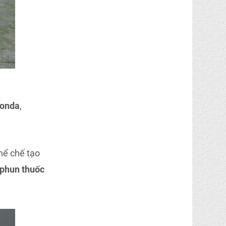
honda
,
hể chế tạo
 phun thuốc