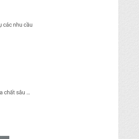
ụ các nhu cầu
óa chất sâu …